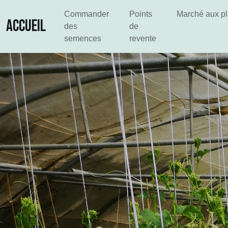
Commander
Points
Marché aux p
ACCUEIL
des
de
semences
revente