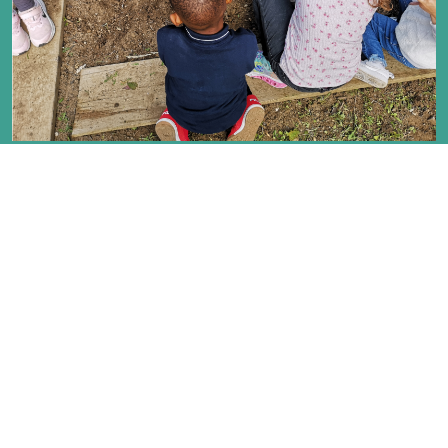
SEMENCES DE PAYS
Ch. du Petit-Bel-Air 2
1225 Chêne-Bourg
T :
+41 78 246 92 95
info@semencesdepays.ch
instagram