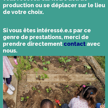
production ou se déplacer sur le lieu
de votre choix.
Si vous êtes intéressé.e.s par ce
genre de prestations, merci de
prendre directement
contact
avec
nous.