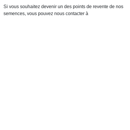
Si vous souhaitez devenir un des points de revente de nos
semences, vous pouvez nous contacter à
admin@semencesdepays.ch
et nous vous ferons parvenir
les conditions de revente, les conseils de stockage et la
marche à suivre pour le réassort. Il faut également s'inscrire
sur la boutique en ligne et créer un compte en cliquant
ici
.
Nous proposons un présentoir pour les sachets, en deux
versions : grand (44 sachets, photo ci-dessous) et petit (20
sachets).