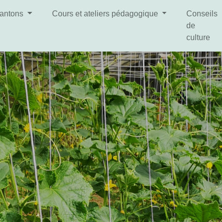
lantons
Cours et ateliers pédagogique
Conseils
de
culture