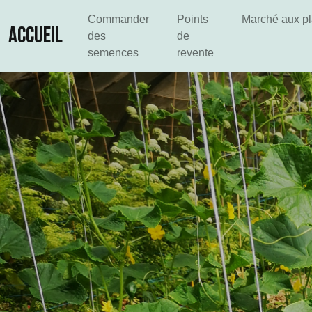
Commander
Points
Marché aux p
ACCUEIL
des
de
semences
revente