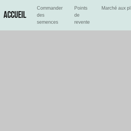
Commander
Points
Marché aux p
ACCUEIL
des
de
semences
revente