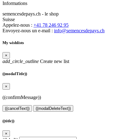
Informations
semencesdepays.ch - le shop
Suisse
Appelez-nous :
+41 78 246 92 95
Envoyez-nous un e-mail :
info@semencesdepays.ch
My wishlists
×
add_circle_outline
Create new list
((modalTitle))
×
((confirmMessage))
((cancelText))
((modalDeleteText))
((title))
×