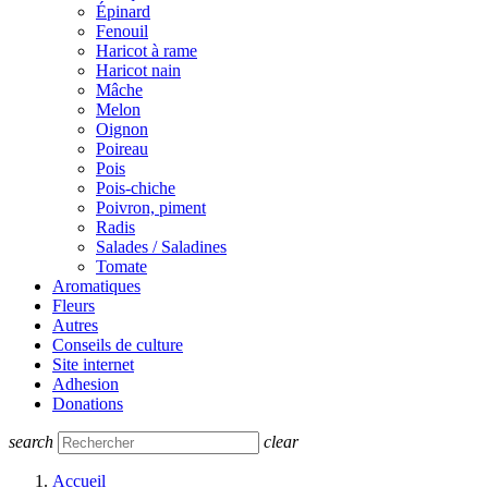
Épinard
Fenouil
Haricot à rame
Haricot nain
Mâche
Melon
Oignon
Poireau
Pois
Pois-chiche
Poivron, piment
Radis
Salades / Saladines
Tomate
Aromatiques
Fleurs
Autres
Conseils de culture
Site internet
Adhesion
Donations
search
clear
Accueil