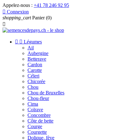
Appelez-nous :
+41 78 246 92 95

Connexion
shopping_cart
Panier
(0)



Légumes
Ail
Aubergine
Betterave
Cardon
Carotte
Céleri
Chicorée
Chou
Chou de Bruxelles
Chou-fleur
Cima
Colrave
Concombre
Côte de bette
Courge
Courgette
Dolique, fève