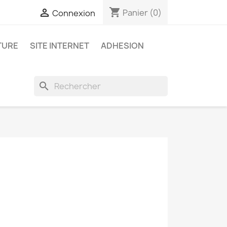
shopping_cart

Panier
(0)
Connexion
TURE
SITE INTERNET
ADHESION
search