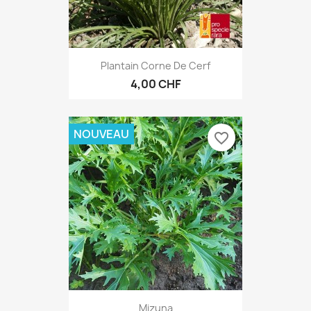
Plantain Corne De Cerf
4,00 CHF
NOUVEAU
favorite_border
Mizuna