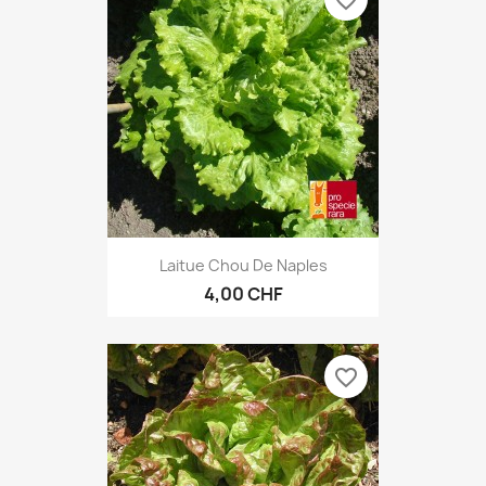
favorite_border
Laitue Chou De Naples
4,00 CHF
favorite_border