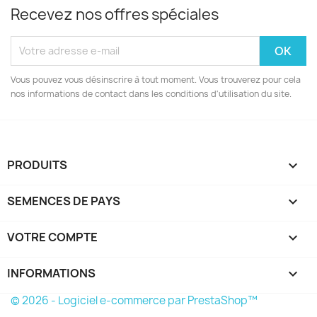
Recevez nos offres spéciales
Vous pouvez vous désinscrire à tout moment. Vous trouverez pour cela
nos informations de contact dans les conditions d'utilisation du site.
PRODUITS

SEMENCES DE PAYS

VOTRE COMPTE

INFORMATIONS
keyboard_arrow_down
© 2026 - Logiciel e-commerce par PrestaShop™