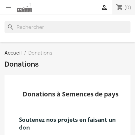
shopping_cart


(0)
search
Accueil
Donations
Donations