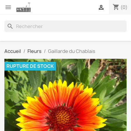
shopping_cart


(0)
search
Accueil
Fleurs
Gaillarde du Chablais
RUPTURE DE STOCK