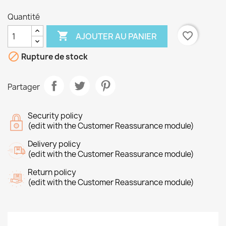
Quantité

favorite_border
AJOUTER AU PANIER

Rupture de stock
Partager
Security policy
(edit with the Customer Reassurance module)
Delivery policy
(edit with the Customer Reassurance module)
Return policy
(edit with the Customer Reassurance module)