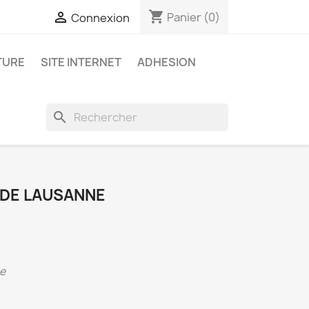
shopping_cart

Panier
(0)
Connexion
TURE
SITE INTERNET
ADHESION
search
 DE LAUSANNE
ae