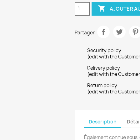

AJOUTER AU
Partager
Security policy
(edit with the Custome
Delivery policy
(edit with the Custome
Return policy
(edit with the Custome
Description
Détai
Également connue sous l